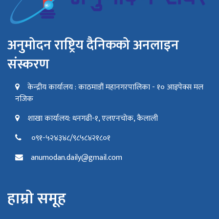
अनुमोदन राष्ट्रिय दैनिकको अनलाइन
संस्करण
केन्द्रीय कार्यालय : काठमाडौं महानगरपालिका - १० आइपेक्स मल
नजिक
शाखा कार्यालय: धनगढी-१, एलएनचोक, कैलाली
०९१-५२४३४८/९८५८४२१८०१
anumodan.daily@gmail.com
हाम्रो समूह