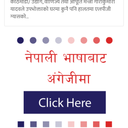
काठमाडौं/ उद्योग, वाणिज्य तथा आपूर्ति मन्त्री गौरीकुमारी
यादवले उपभोक्ताको घरमा कुनै पनि हालतमा एलपीजी
ग्यासको...