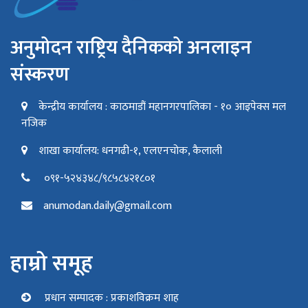
अनुमोदन राष्ट्रिय दैनिकको अनलाइन
संस्करण
केन्द्रीय कार्यालय : काठमाडौं महानगरपालिका - १० आइपेक्स मल
नजिक
शाखा कार्यालय: धनगढी-१, एलएनचोक, कैलाली
०९१-५२४३४८/९८५८४२१८०१
anumodan.daily@gmail.com
हाम्रो समूह
प्रधान सम्पादक : प्रकाशविक्रम शाह