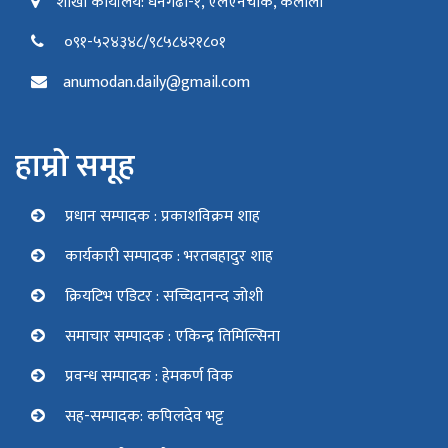
शाखा कार्यालय: धनगढी-१, एलएनचोक, कैलाली
०९१-५२४३४८/९८५८४२१८०१
anumodan.daily@gmail.com
हाम्रो समूह
प्रधान सम्पादक : प्रकाशविक्रम शाह
कार्यकारी सम्पादक : भरतबहादुर शाह
क्रियटिभ एडिटर : सच्चिदानन्द जोशी
समाचार सम्पादक : एकिन्द्र तिमिल्सिना
प्रवन्ध सम्पादक : हेमकर्ण विक
सह-सम्पादक: कपिलदेव भट्ट