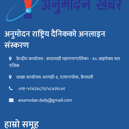
अनुमोदन राष्ट्रिय दैनिकको अनलाइन
संस्करण
केन्द्रीय कार्यालय : काठमाडौं महानगरपालिका - १० आइपेक्स मल
नजिक
शाखा कार्यालय: धनगढी-१, एलएनचोक, कैलाली
०९१-५२४३४८/९८५८४२१८०१
anumodan.daily@gmail.com
हाम्रो समूह