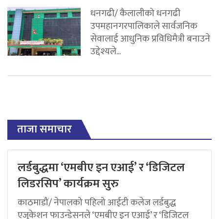
धनगढी/ कैलालीको धनगढी
उपमहानगरपालिकाले सार्वजनिक
सेवालाई आधुनिक प्रविधिमैत्री बनाउने
उद्देश्यले...
ताजा समाचार
लर्डबुद्धमा ‘एमबीए इन एआई’ र ‘डिजिटल
लिडरसिप’ कार्यक्रम सुरु
काठमाडौं/ नेपालको पहिलो आईटी कलेज लर्डबुद्ध
एजुकेशन फाउन्डेसनले ‘एमबीए इन एआई’ र ‘डिजिटल