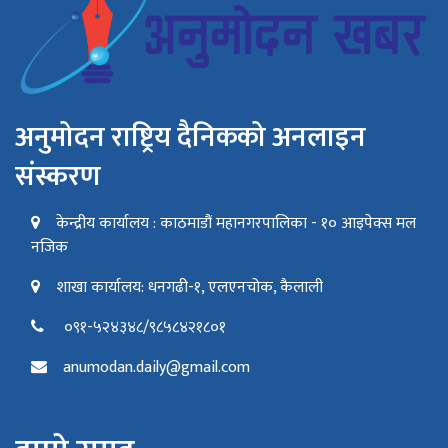
अनुमोदन राष्ट्रिय दैनिकको अनलाइन
संस्करण
केन्द्रीय कार्यालय : काठमाडौं महानगरपालिका - १० आइपेक्स मल
नजिक
शाखा कार्यालय: धनगढी-१, एलएनचोक, कैलाली
०९१-५२४३४८/९८५८४२१८०१
anumodan.daily@gmail.com