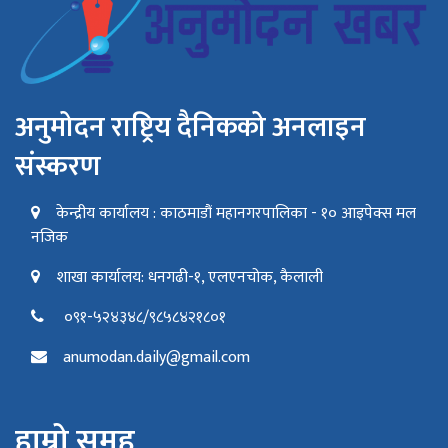
अनुमोदन राष्ट्रिय दैनिकको अनलाइन
संस्करण
केन्द्रीय कार्यालय : काठमाडौं महानगरपालिका - १० आइपेक्स मल
नजिक
शाखा कार्यालय: धनगढी-१, एलएनचोक, कैलाली
०९१-५२४३४८/९८५८४२१८०१
anumodan.daily@gmail.com
हाम्रो समूह