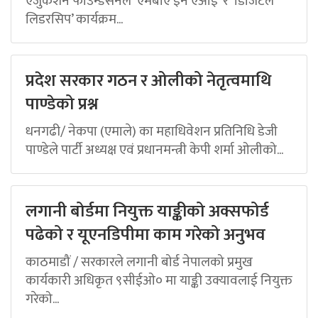
एजुकेशन फाउन्डेसनले ‘एमबीए इन एआई’ र ‘डिजिटल
लिडरसिप’ कार्यक्रम...
प्रदेश सरकार गठन र ओलीको नेतृत्वमाथि
पाण्डेको प्रश्न
धनगढी/ नेकपा (एमाले) का महाधिवेशन प्रतिनिधि डेजी
पाण्डेले पार्टी अध्यक्ष एवं प्रधानमन्त्री केपी शर्मा ओलीको...
लगानी बोर्डमा नियुक्त याङ्कीको अक्सफोर्ड
पढेको र यूएनडिपीमा काम गरेको अनुभव
काठमाडौं / सरकारले लगानी बोर्ड नेपालको प्रमुख
कार्यकारी अधिकृत ९सीईओ० मा याङ्की उक्यावलाई नियुक्त
गरेको...