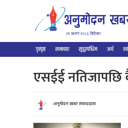
२१ श्रावण २०८३, बिहिबार
गृहपृष्ठ
समाचार
सुदूरपश्चिम
अर्थ
स्व
एसईई नतिजापछि क
-अनुमोदन खबर संवाददाता