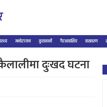
ास्थ्य
मनोरञ्जन
कुराकानी
गैरआवासिय
वातावरण
ैलालीमा दुःखद घटना