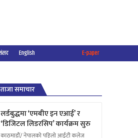
संसद
English
E-paper
ताजा समाचार
लर्डबुद्धमा ‘एमबीए इन एआई’ र
‘डिजिटल लिडरसिप’ कार्यक्रम सुरु
काठमाडौं/ नेपालको पहिलो आईटी कलेज