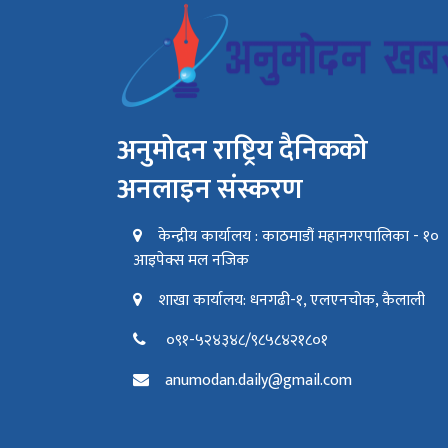
अनुमोदन राष्ट्रिय दैनिकको
अनलाइन संस्करण
केन्द्रीय कार्यालय : काठमाडौं महानगरपालिका - १०
आइपेक्स मल नजिक
शाखा कार्यालय: धनगढी-१, एलएनचोक, कैलाली
०९१-५२४३४८/९८५८४२१८०१
anumodan.daily@gmail.com