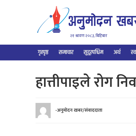
२१ श्रावण २०८३, बिहिबार
गृहपृष्ठ
समाचार
सुदूरपश्चिम
अर्थ
स्व
हात्तीपाइले रोग 
-अनुमोदन खबर/संवाददाता