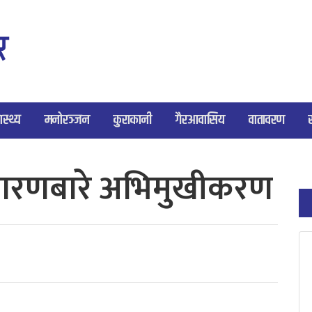
ास्थ्य
मनोरञ्जन
कुराकानी
गैरआवासिय
वातावरण
निवारणबारे अभिमुखीकरण