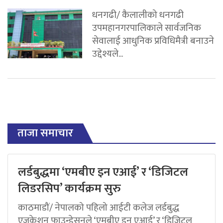
धनगढी/ कैलालीको धनगढी
उपमहानगरपालिकाले सार्वजनिक
सेवालाई आधुनिक प्रविधिमैत्री बनाउने
उद्देश्यले...
ताजा समाचार
लर्डबुद्धमा ‘एमबीए इन एआई’ र ‘डिजिटल
लिडरसिप’ कार्यक्रम सुरु
काठमाडौं/ नेपालको पहिलो आईटी कलेज लर्डबुद्ध
एजुकेशन फाउन्डेसनले ‘एमबीए इन एआई’ र ‘डिजिटल