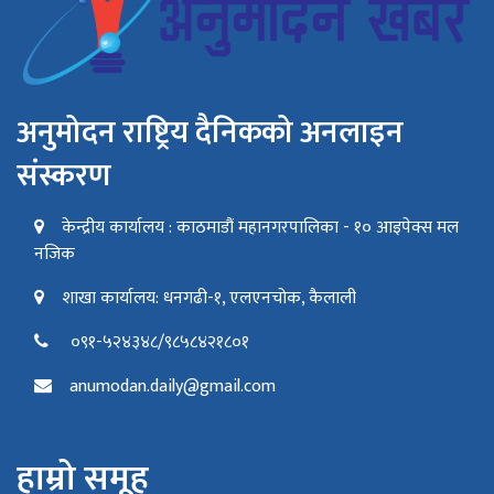
अनुमोदन राष्ट्रिय दैनिकको अनलाइन
संस्करण
केन्द्रीय कार्यालय : काठमाडौं महानगरपालिका - १० आइपेक्स मल
नजिक
शाखा कार्यालय: धनगढी-१, एलएनचोक, कैलाली
०९१-५२४३४८/९८५८४२१८०१
anumodan.daily@gmail.com
हाम्रो समूह