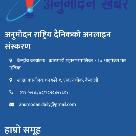
अनुमोदन राष्ट्रिय दैनिकको अनलाइन
संस्करण
केन्द्रीय कार्यालय : काठमाडौं महानगरपालिका - १० आइपेक्स मल
नजिक
शाखा कार्यालय: धनगढी-१, एलएनचोक, कैलाली
०९१-५२४३४८/९८५८४२१८०१
anumodan.daily@gmail.com
हाम्रो समूह