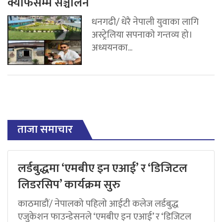
क्याफेसम्म सञ्चालन
धनगढी/ धेरै नेपाली युवाका लागि
अस्ट्रेलिया सपनाको गन्तव्य हो।
अध्ययनका...
ताजा समाचार
लर्डबुद्धमा ‘एमबीए इन एआई’ र ‘डिजिटल
लिडरसिप’ कार्यक्रम सुरु
काठमाडौं/ नेपालको पहिलो आईटी कलेज लर्डबुद्ध
एजुकेशन फाउन्डेसनले ‘एमबीए इन एआई’ र ‘डिजिटल