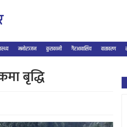
ास्थ्य
मनोरञ्जन
कुराकानी
गैरआवासिय
वातावरण
मा बृद्धि