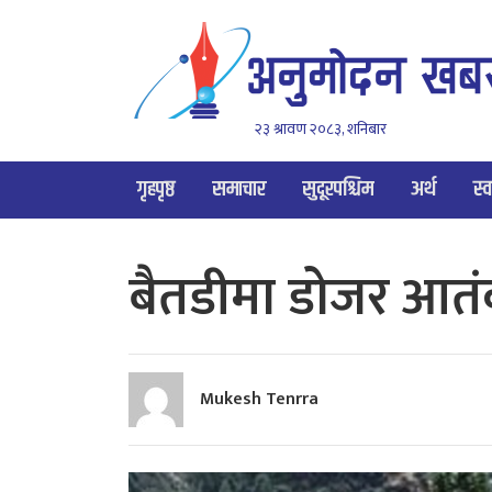
२३ श्रावण २०८३, शनिबार
गृहपृष्ठ
समाचार
सुदूरपश्चिम
अर्थ
स्व
बैतडीमा डोजर आतंक
Mukesh Tenrra