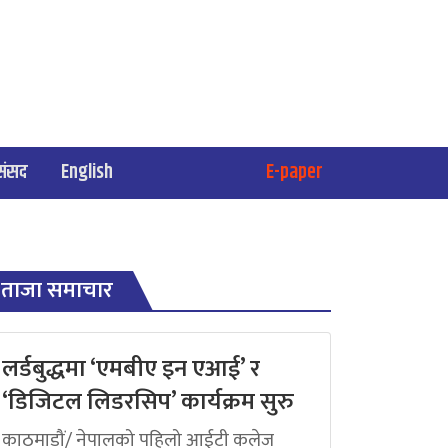
संसद
English
E-paper
ताजा समाचार
लर्डबुद्धमा ‘एमबीए इन एआई’ र
‘डिजिटल लिडरसिप’ कार्यक्रम सुरु
काठमाडौं/ नेपालको पहिलो आईटी कलेज