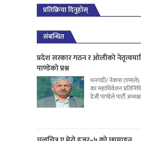
प्रतिक्रिया दिनुहोस्
संबन्धित
प्रदेश सरकार गठन र ओलीको नेतृत्वमा
पाण्डेको प्रश्न
धनगढी/ नेकपा (एमाले)
का महाधिवेशन प्रतिनिध
डेजी पाण्डेले पार्टी अध्यक्ष.
चलचित्र ए मेरो हजुर–५ को छायाङ्कन