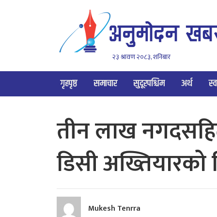
२३ श्रावण २०८३, शनिबार
गृहपृष्ठ
समाचार
सुदूरपश्चिम
अर्थ
स्व
तीन लाख नगदसहि
डिसी अख्तियारको न
Mukesh Tenrra