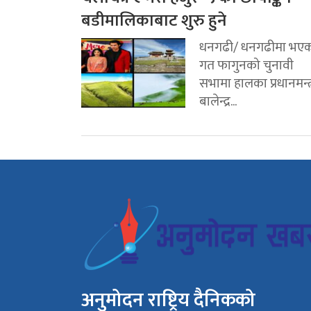
बडीमालिकाबाट शुरु हुने
धनगढी/ धनगढीमा भए
गत फागुनको चुनावी
सभामा हालका प्रधानमन्त्
बालेन्द्र...
अनुमोदन राष्ट्रिय दैनिकको