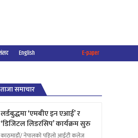
संसद
English
E-paper
ताजा समाचार
लर्डबुद्धमा ‘एमबीए इन एआई’ र
‘डिजिटल लिडरसिप’ कार्यक्रम सुरु
काठमाडौं/ नेपालको पहिलो आईटी कलेज