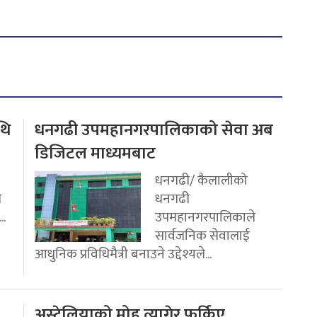
थि
धनगढी उपमहानगरपालिकाको सेवा अब
डिजिटल माध्यमबाट
धनगढी/ कैलालीको
ि
धनगढी
..
उपमहानगरपालिकाले
सार्वजनिक सेवालाई
आधुनिक प्रविधिमैत्री बनाउने उद्देश्यले...
अस्ट्रेलियाको मोह त्यागेर फर्किए,