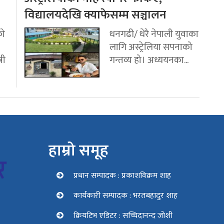
विद्यालयदेखि क्याफेसम्म सञ्चालन
को
धनगढी/ धेरै नेपाली युवाका
लागि अस्ट्रेलिया सपनाको
री
गन्तव्य हो। अध्ययनका...
हाम्रो समूह
प्रधान सम्पादक : प्रकाशविक्रम शाह
कार्यकारी सम्पादक : भरतबहादुर शाह
क्रियटिभ एडिटर : सच्चिदानन्द जोशी