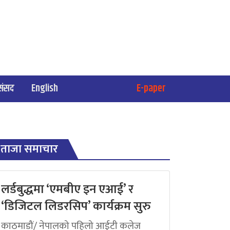
संसद
English
E-paper
ताजा समाचार
लर्डबुद्धमा ‘एमबीए इन एआई’ र
‘डिजिटल लिडरसिप’ कार्यक्रम सुरु
काठमाडौं/ नेपालको पहिलो आईटी कलेज