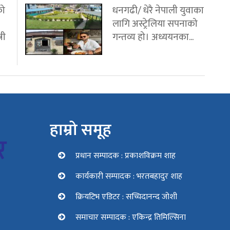
को
धनगढी/ धेरै नेपाली युवाका
लागि अस्ट्रेलिया सपनाको
री
गन्तव्य हो। अध्ययनका...
हाम्रो समूह
प्रधान सम्पादक : प्रकाशविक्रम शाह
कार्यकारी सम्पादक : भरतबहादुर शाह
क्रियटिभ एडिटर : सच्चिदानन्द जोशी
समाचार सम्पादक : एकिन्द्र तिमिल्सिना