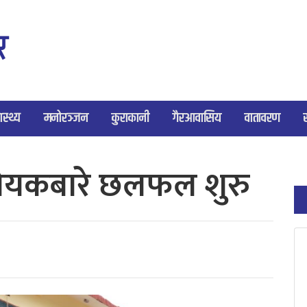
ास्थ्य
मनोरञ्जन
कुराकानी
गैरआवासिय
वातावरण
िधेयकबारे छलफल शुरु