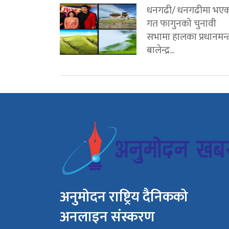
धनगढी/ धनगढीमा भए
गत फागुनको चुनावी
सभामा हालका प्रधानमन्त्
बालेन्द्र...
अनुमोदन राष्ट्रिय दैनिकको
अनलाइन संस्करण