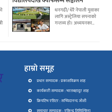
विद्यालयदेखि क्याफेसम्म सञ्चालन
को
धनगढी/ धेरै नेपाली युवाका
लागि अस्ट्रेलिया सपनाको
री
गन्तव्य हो। अध्ययनका...
हाम्रो समूह
प्रधान सम्पादक : प्रकाशविक्रम शाह
कार्यकारी सम्पादक : भरतबहादुर शाह
क्रियटिभ एडिटर : सच्चिदानन्द जोशी
समाचार सम्पादक : एकिन्द्र तिमिल्सिना