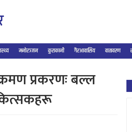
ास्थ्य
मनोरञ्जन
कुराकानी
गैरआवासिय
वातावरण
रमण प्रकरणः बल्ल
कित्सकहरू