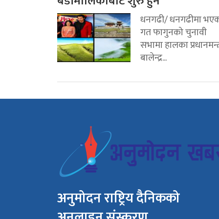
बडीमालिकाबाट शुरु हुने
धनगढी/ धनगढीमा भए
गत फागुनको चुनावी
सभामा हालका प्रधानमन्त्
बालेन्द्र...
अनुमोदन राष्ट्रिय दैनिकको
अनलाइन संस्करण