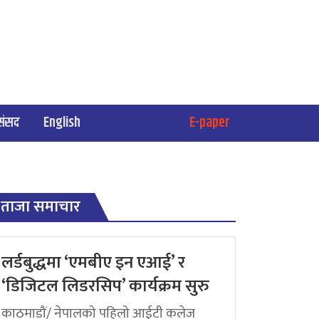
संसद
English
E-paper
ताजा समाचार
लर्डबुद्धमा ‘एमबीए इन एआई’ र
‘डिजिटल लिडरसिप’ कार्यक्रम सुरु
काठमाडौं/ नेपालको पहिलो आईटी कलेज