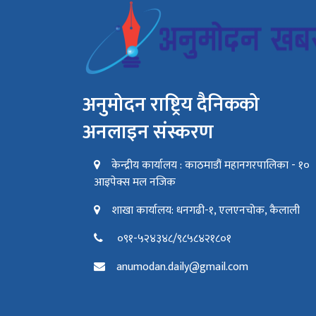
अनुमोदन राष्ट्रिय दैनिकको
अनलाइन संस्करण
केन्द्रीय कार्यालय : काठमाडौं महानगरपालिका - १०
आइपेक्स मल नजिक
शाखा कार्यालय: धनगढी-१, एलएनचोक, कैलाली
०९१-५२४३४८/९८५८४२१८०१
anumodan.daily@gmail.com