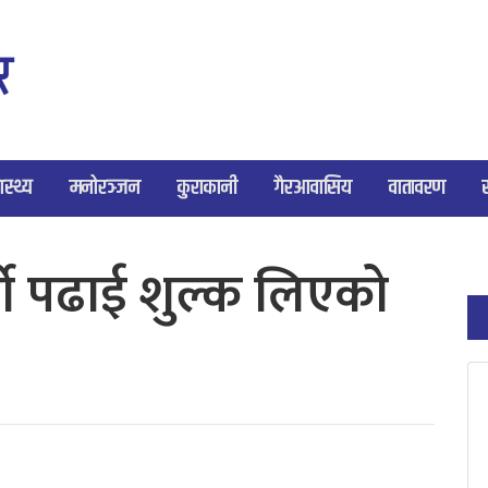
ास्थ्य
मनोरञ्जन
कुराकानी
गैरआवासिय
वातावरण
र्को पढाई शुल्क लिएको