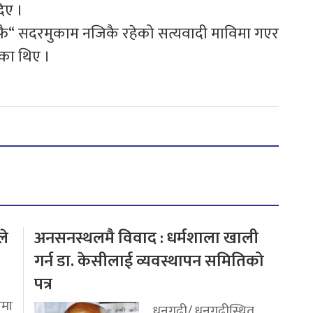
दिए ।
आफै“ सदरमुकाम नजिकै रहेको सत्यवादी माविमा गएर
ेका थिए ।
ले
अनसनस्थलमै विवाद : धर्मशाला खाली
गर्न डा. केसीलाई व्यवस्थापन समितिको
पत्र
मा
धनगढी/ धनगढीस्थित