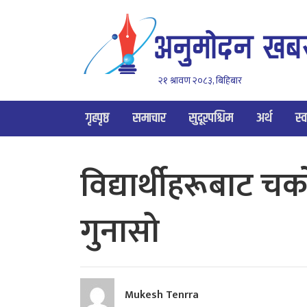
२१ श्रावण २०८३, बिहिबार
गृहपृष्ठ
समाचार
सुदूरपश्चिम
अर्थ
स्व
विद्यार्थीहरूबाट च
गुनासो
Mukesh Tenrra