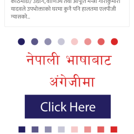
काठमाडौं/ उद्योग, वाणिज्य तथा आपूर्ति मन्त्री गौरीकुमारी
यादवले उपभोक्ताको घरमा कुनै पनि हालतमा एलपीजी
ग्यासको...