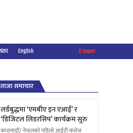
संसद
English
E-paper
ताजा समाचार
लर्डबुद्धमा ‘एमबीए इन एआई’ र
‘डिजिटल लिडरसिप’ कार्यक्रम सुरु
काठमाडौं/ नेपालको पहिलो आईटी कलेज