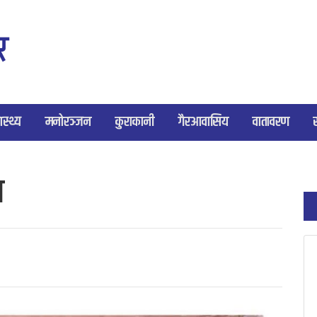
ास्थ्य
मनोरञ्जन
कुराकानी
गैरआवासिय
वातावरण
ा