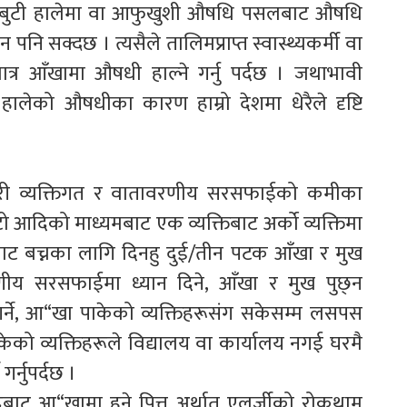
ीबुटी हालेमा वा आफुखुशी औषधि पसलबाट औषधि
पनि सक्दछ । त्यसैले तालिमप्राप्त स्वास्थ्यकर्मी वा
ात्र आँखामा औषधी हाल्ने गर्नु पर्दछ । जथाभावी
लेको औषधीका कारण हाम्रो देशमा धेरैले दृष्टि
सगरी व्यक्तिगत र वातावरणीय सरसफाईको कमीका
ो आदिको माध्यमबाट एक व्यक्तिबाट अर्को व्यक्तिमा
ूबाट बच्नका लागि दिनहु दुई/तीन पटक आँखा र मुख
रणीय सरसफाईमा ध्यान दिने, आँखा र मुख पुछ्न
गर्ने, आ“खा पाकेको व्यक्तिहरूसंग सकेसम्म लसपस
ेको व्यक्तिहरूले विद्यालय वा कार्यालय नगई घरमै
र्नुपर्दछ ।
बाट आ“खामा हुने पित्त अर्थात् एलर्जीको रोकथाम