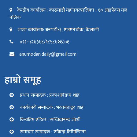
केन्द्रीय कार्यालय : काठमाडौं महानगरपालिका - १० आइपेक्स मल
नजिक
शाखा कार्यालय: धनगढी-१, एलएनचोक, कैलाली
०९१-५२४३४८/९८५८४२१८०१
anumodan.daily@gmail.com
हाम्रो समूह
प्रधान सम्पादक : प्रकाशविक्रम शाह
कार्यकारी सम्पादक : भरतबहादुर शाह
क्रियटिभ एडिटर : सच्चिदानन्द जोशी
समाचार सम्पादक : एकिन्द्र तिमिल्सिना