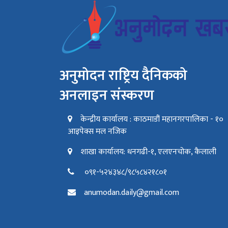
अनुमोदन राष्ट्रिय दैनिकको
अनलाइन संस्करण
केन्द्रीय कार्यालय : काठमाडौं महानगरपालिका - १०
आइपेक्स मल नजिक
शाखा कार्यालय: धनगढी-१, एलएनचोक, कैलाली
०९१-५२४३४८/९८५८४२१८०१
anumodan.daily@gmail.com