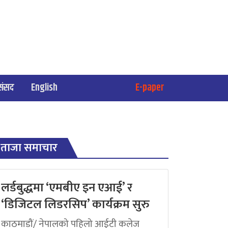
संसद
English
E-paper
ताजा समाचार
लर्डबुद्धमा ‘एमबीए इन एआई’ र
‘डिजिटल लिडरसिप’ कार्यक्रम सुरु
काठमाडौं/ नेपालको पहिलो आईटी कलेज