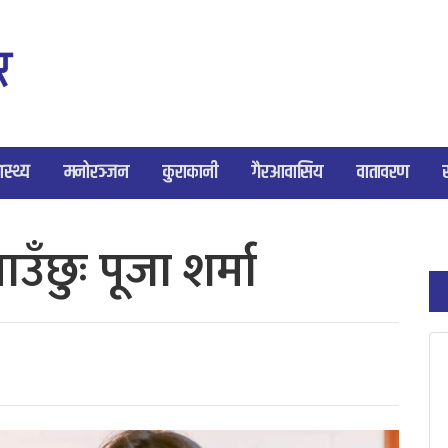
ास्थ्य
मनोरञ्जन
कुराकानी
गैरआवासिय
वातावरण
ाउँछुः पूजा शर्मा