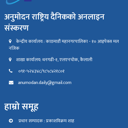
अनुमोदन राष्ट्रिय दैनिकको अनलाइन
संस्करण
केन्द्रीय कार्यालय : काठमाडौं महानगरपालिका - १० आइपेक्स मल
नजिक
शाखा कार्यालय: धनगढी-१, एलएनचोक, कैलाली
०९१-५२४३४८/९८५८४२१८०१
anumodan.daily@gmail.com
हाम्रो समूह
प्रधान सम्पादक : प्रकाशविक्रम शाह