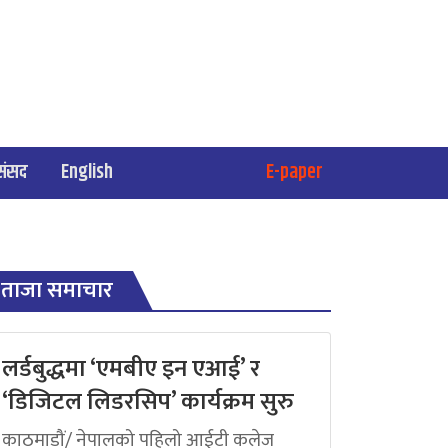
संसद
English
E-paper
ताजा समाचार
लर्डबुद्धमा ‘एमबीए इन एआई’ र
‘डिजिटल लिडरसिप’ कार्यक्रम सुरु
काठमाडौं/ नेपालको पहिलो आईटी कलेज