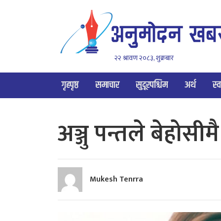
२२ श्रावण २०८३, शुक्रबार
गृहपृष्ठ
समाचार
सुदूरपश्चिम
अर्थ
स्व
अञ्जु पन्तले बेहोसी
Mukesh Tenrra