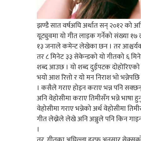
झण्डै सात वर्षअघि अर्थात सन् २०१२ को अ
यूट्युवमा यो गीत लाइक गर्नेको संख्या 
१३ जनाले कमेन्ट लेखेका छन । तर आश्चर्यक
तर ८ मिनेट ३३ सेकेन्डको यो गीतको ६ मिने
शब्द आउछ । यो शब्द दुईपटक दोहोरिएको
भयो आश रित्तो र यो मन निराश भो भन्नेपछि
। कसैले गराए होइन कराए भन्न पनि सक्छन्
अनि वेहोसीमा कराए तिमीसँग भन्ने भाषा हुनु
वेहोसीमा गराए भन्नेको अर्थ वेहोसीमा तिमीसँग
गीत लेख्नेले लेखे अनि अञ्जुले पनि किन
।
तर, गीतका अघिल्ला हरफ अनुसार सेक्सको