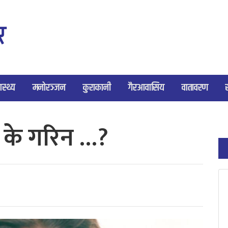
ास्थ्य
मनोरञ्जन
कुराकानी
गैरआवासिय
वातावरण
मै के गरिन …?