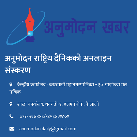
अनुमोदन राष्ट्रिय दैनिकको अनलाइन
संस्करण
केन्द्रीय कार्यालय : काठमाडौं महानगरपालिका - १० आइपेक्स मल
नजिक
शाखा कार्यालय: धनगढी-१, एलएनचोक, कैलाली
०९१-५२४३४८/९८५८४२१८०१
anumodan.daily@gmail.com