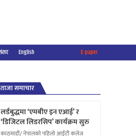
संसद
English
E-paper
ताजा समाचार
लर्डबुद्धमा ‘एमबीए इन एआई’ र
‘डिजिटल लिडरसिप’ कार्यक्रम सुरु
काठमाडौं/ नेपालको पहिलो आईटी कलेज