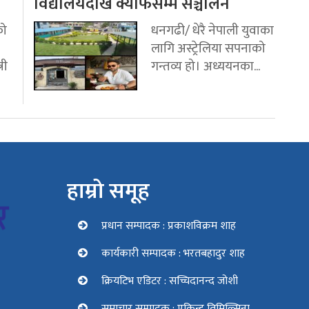
विद्यालयदेखि क्याफेसम्म सञ्चालन
को
धनगढी/ धेरै नेपाली युवाका
लागि अस्ट्रेलिया सपनाको
री
गन्तव्य हो। अध्ययनका...
हाम्रो समूह
प्रधान सम्पादक : प्रकाशविक्रम शाह
कार्यकारी सम्पादक : भरतबहादुर शाह
क्रियटिभ एडिटर : सच्चिदानन्द जोशी
समाचार सम्पादक : एकिन्द्र तिमिल्सिना