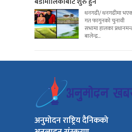
बडीमालिकाबाट शुरु हुने
धनगढी/ धनगढीमा भए
गत फागुनको चुनावी
सभामा हालका प्रधानमन्त्
बालेन्द्र...
अनुमोदन राष्ट्रिय दैनिकको
अनलाइन संस्करण