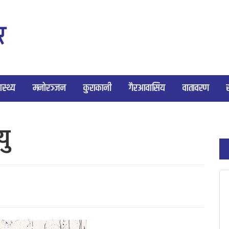
ास्थ्य
मनोरञ्जन
कुराकानी
गैरआवासिय
वातावरण
यु