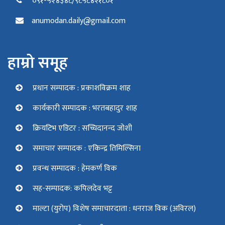
०९१-५२४३४८/९८५८४२१८०१
anumodan.daily@gmail.com
हाम्रो समूह
प्रधान सम्पादक : प्रकाशविक्रम शाह
कार्यकारी सम्पादक : भरतबहादुर शाह
क्रियटिभ एडिटर : सच्चिदानन्द जोशी
समाचार सम्पादक : एकिन्द्र तिमिल्सिना
प्रवन्ध सम्पादक : हेमकर्ण विक
सह-सम्पादक: कपिलदेव भट्ट
माल्टा (युरोप) विशेष समाचारदाता : धनराज विक (अविरल)