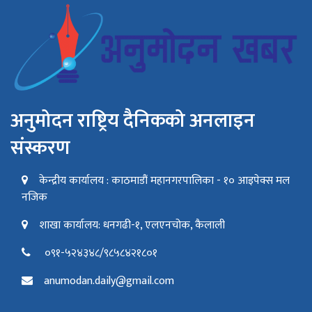
अनुमोदन राष्ट्रिय दैनिकको अनलाइन
संस्करण
केन्द्रीय कार्यालय : काठमाडौं महानगरपालिका - १० आइपेक्स मल
नजिक
शाखा कार्यालय: धनगढी-१, एलएनचोक, कैलाली
०९१-५२४३४८/९८५८४२१८०१
anumodan.daily@gmail.com