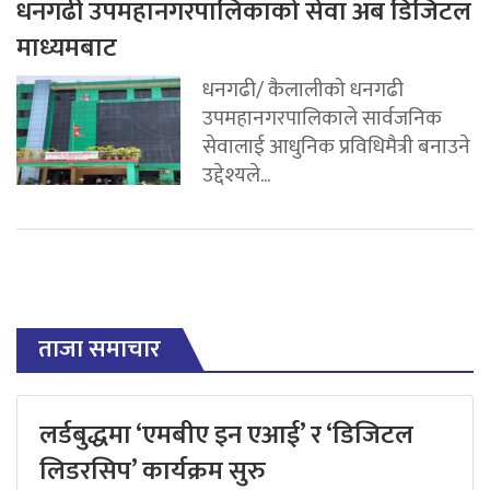
धनगढी उपमहानगरपालिकाको सेवा अब डिजिटल
माध्यमबाट
धनगढी/ कैलालीको धनगढी
उपमहानगरपालिकाले सार्वजनिक
सेवालाई आधुनिक प्रविधिमैत्री बनाउने
उद्देश्यले...
ताजा समाचार
लर्डबुद्धमा ‘एमबीए इन एआई’ र ‘डिजिटल
लिडरसिप’ कार्यक्रम सुरु