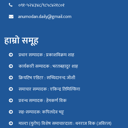
०९१-५२४३४८/९८५८४२१८०१
anumodan.daily@gmail.com
हाम्रो समूह
प्रधान सम्पादक : प्रकाशविक्रम शाह
कार्यकारी सम्पादक : भरतबहादुर शाह
क्रियटिभ एडिटर : सच्चिदानन्द जोशी
समाचार सम्पादक : एकिन्द्र तिमिल्सिना
प्रवन्ध सम्पादक : हेमकर्ण विक
सह-सम्पादक: कपिलदेव भट्ट
माल्टा (युरोप) विशेष समाचारदाता : धनराज विक (अविरल)