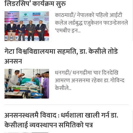
लिडरसिप’ कार्यक्रम सुरु
काठमाडौं/ नेपालको पहिलो आईटी
कलेज लर्डबुद्ध एजुकेशन फाउन्डेसनले
‘एमबीए इन...
गेटा विश्वविद्यालयमा सहमति, डा. केसीले तोडे
अनसन
धनगढी/ धनगढीमा चार दिनदेखि
आमरण अनसनमा रहेका डा. गोविन्द
केसीले...
अनसनस्थलमै विवाद : धर्मशाला खाली गर्न डा.
केसीलाई व्यवस्थापन समितिको पत्र