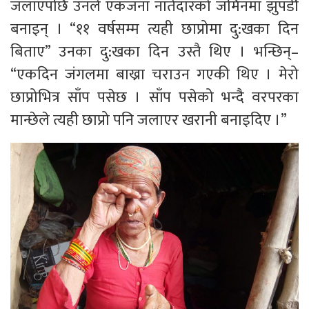
जलाएपछि उनले एकजना नातेदारको जमिनमा झुपडीे
बनाइन् । “११ वर्षसम्म त्यही छाप्रोमा दु:खका दिन
बिताए” उनका दु:खका दिन उस्तै थिए । भन्छिन्–
“एकदिन जंगलमा बाख्रा चराउन गएकी थिए । मेरो
छाप्रोभित्र साँप पसेछ । साँप पसेको भन्दै वरपरका
मान्छेले त्यही छाप्रो पनि जलाएर खरानी बनाइदिए ।”