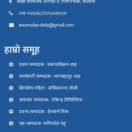
शाखा कार्यालय: धनगढी-१, एलएनचोक, कैलाली
०९१-५२४३४८/९८५८४२१८०१
anumodan.daily@gmail.com
हाम्रो समूह
प्रधान सम्पादक : प्रकाशविक्रम शाह
कार्यकारी सम्पादक : भरतबहादुर शाह
क्रियटिभ एडिटर : सच्चिदानन्द जोशी
समाचार सम्पादक : एकिन्द्र तिमिल्सिना
प्रवन्ध सम्पादक : हेमकर्ण विक
सह-सम्पादक: कपिलदेव भट्ट