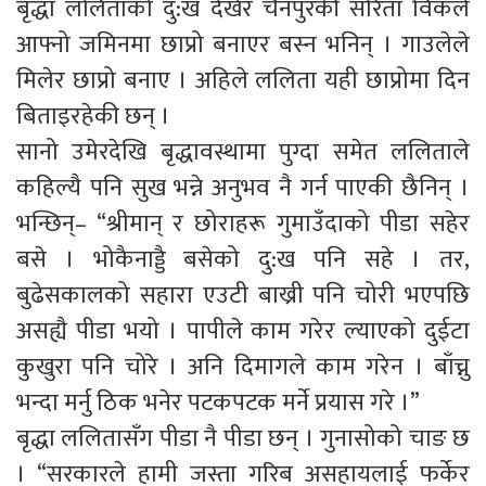
बृद्धा ललिताको दु:ख देखेर चैनपुरकी सरिता विकले
आफ्नो जमिनमा छाप्रो बनाएर बस्न भनिन् । गाउलेले
मिलेर छाप्रो बनाए । अहिले ललिता यही छाप्रोमा दिन
बिताइरहेकी छन् ।
सानो उमेरदेखि बृद्धावस्थामा पुग्दा समेत ललिताले
कहिल्यै पनि सुख भन्ने अनुभव नै गर्न पाएकी छैनिन् ।
भन्छिन्– “श्रीमान् र छोराहरू गुमाउँदाको पीडा सहेर
बसे । भोकैनाड्डै बसेको दु:ख पनि सहे । तर,
बुढेसकालको सहारा एउटी बाख्री पनि चोरी भएपछि
असह्यै पीडा भयो । पापीले काम गरेर ल्याएको दुईटा
कुखुरा पनि चोरे । अनि दिमागले काम गरेन । बाँच्नु
भन्दा मर्नु ठिक भनेर पटकपटक मर्ने प्रयास गरे ।”
बृद्धा ललितासँग पीडा नै पीडा छन् । गुनासोको चाङ छ
। “सरकारले हामी जस्ता गरिब असहायलाई फर्केर