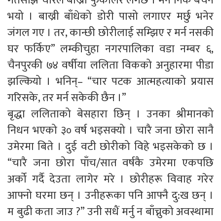
गतेसाँझ चोरले बाख्री फुकालेर लगेछ । मन निकै बेचैन
भयो । बाख्री बाँधेको डोरी पासो लगाएर मर्छु भनेर
जंगल गए । तर, कान्छी छोरीलाई सम्झिए र मर्न नसकी
घर फर्किए” लम्कीचुहा नगरपालिका वडा नम्बर ६,
चैनपुरकी ७४ वर्षीया ललिता विकको अनुहारमा पीडा
झल्कियो । भनिन्– “चार पटक आत्महत्याको प्रयास
गरिसके, तर मर्न सकेकी छैन ।”
बृद्धा ललिताको बेसहारा छिन् । उनका श्रीमानको
निधन भएको ३० वर्ष भइसक्यो । चारै जना छोरा सानै
उमेरमा बिते । दुई वटी छोरीको विहे भइसकेको छ ।
“चारै जना छोरा पाँच/सात वर्षकै उमेरमा एकपछि
अर्को गर्दै देउता लागेर मरे । छोरीहरू विवाह गरेर
आफ्नो घरमा छन् । उनीहरूका पनि आफ्नै दु:ख छन् ।
म बुढी कता जाउ ?” उनी सधैं मर्नु न बाँच्नुको अवस्थामा