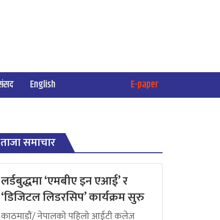
संसद
English
E-paper
ताजा समाचार
लर्डबुद्धमा ‘एमबीए इन एआई’ र
‘डिजिटल लिडरसिप’ कार्यक्रम सुरु
काठमाडौं/ नेपालको पहिलो आईटी कलेज