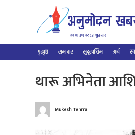
२२ श्रावण २०८३, शुक्रबार
गृहपृष्ठ
समाचार
सुदूरपश्चिम
अर्थ
स्व
थारू अभिनेता आशिष
Mukesh Tenrra