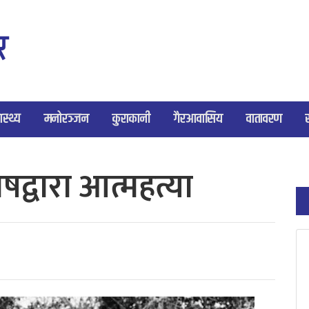
ास्थ्य
मनोरञ्जन
कुराकानी
गैरआवासिय
वातावरण
द्वारा आत्महत्या