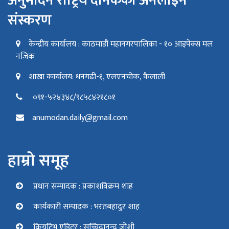
अनुमोदन राष्ट्रिय दैनिकको अनलाइन
संस्करण
केन्द्रीय कार्यालय : काठमाडौं महानगरपालिका - १० आइपेक्स मल
नजिक
शाखा कार्यालय: धनगढी-१, एलएनचोक, कैलाली
०९१-५२४३४८/९८५८४२१८०१
anumodan.daily@gmail.com
हाम्रो समूह
प्रधान सम्पादक : प्रकाशविक्रम शाह
कार्यकारी सम्पादक : भरतबहादुर शाह
क्रियटिभ एडिटर : सच्चिदानन्द जोशी