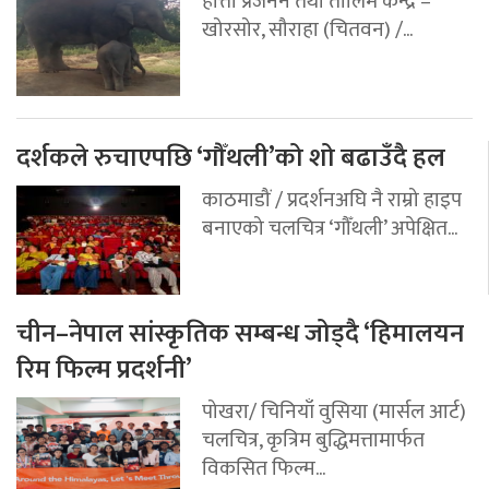
हात्ती प्रजनन तथा तालिम केन्द्र –
खोरसोर, सौराहा (चितवन) /...
दर्शकले रुचाएपछि ‘गौँथली’को शो बढाउँदै हल
काठमाडौं / प्रदर्शनअघि नै राम्रो हाइप
बनाएको चलचित्र ‘गौँथली’ अपेक्षित...
चीन–नेपाल सांस्कृतिक सम्बन्ध जोड्दै ‘हिमालयन
रिम फिल्म प्रदर्शनी’
पोखरा/ चिनियाँ वुसिया (मार्सल आर्ट)
चलचित्र, कृत्रिम बुद्धिमत्तामार्फत
विकसित फिल्म...