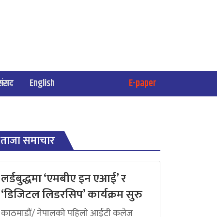
संसद
English
E-paper
ताजा समाचार
लर्डबुद्धमा ‘एमबीए इन एआई’ र
‘डिजिटल लिडरसिप’ कार्यक्रम सुरु
काठमाडौं/ नेपालको पहिलो आईटी कलेज