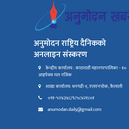
अनुमोदन राष्ट्रिय दैनिकको
अनलाइन संस्करण
केन्द्रीय कार्यालय : काठमाडौं महानगरपालिका - १०
आइपेक्स मल नजिक
शाखा कार्यालय: धनगढी-१, एलएनचोक, कैलाली
०९१-५२४३४८/९८५८४२१८०१
anumodan.daily@gmail.com