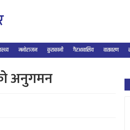
ास्थ्य
मनोरञ्जन
कुराकानी
गैरआवासिय
वातावरण
रको अनुगमन