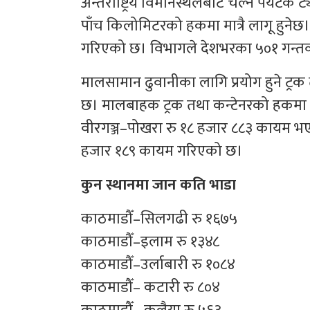
अन्तर्राष्ट्रिय विमानस्थलबाट चल्ने पर्यट
पाँच किलोमिटरको हकमा मात्रै लागू हुने
गरिएको छ। विभागले देशभरका ५०१ गन्तव्
मालसामान ढुवानीका लागि प्रयोग हुने ट्
छ। मालबाहक ट्रक तथा कन्टेनरको हकमा 
वीरगञ्ज–पोखरा रु १८ हजार ८८३ कायम भएक
हजार १८९ कायम गरिएको छ।
कुन स्थानमा जान कति भाडा
काठमाडौँ–सिलगढी रु १६७५
काठमाडौँ–इलाम रु १३४८
काठमाडौँ–उर्लाबारी रु १०८४
काठमाडौँ– कटारी रु ८०४