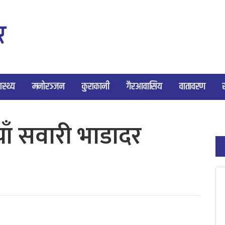
ास्थ्य
मनोरञ्जन
कुराकानी
गैरआवासिय
वातावरण
ाँ सवारी भाडादर