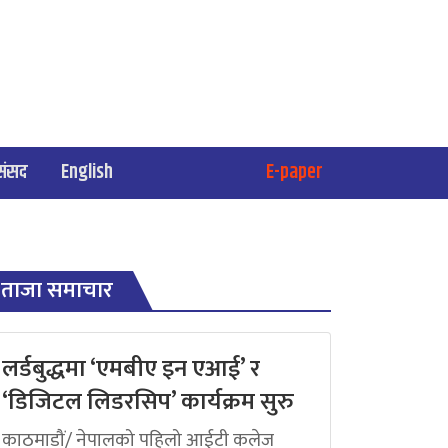
संसद
English
E-paper
ताजा समाचार
लर्डबुद्धमा ‘एमबीए इन एआई’ र
‘डिजिटल लिडरसिप’ कार्यक्रम सुरु
काठमाडौं/ नेपालको पहिलो आईटी कलेज