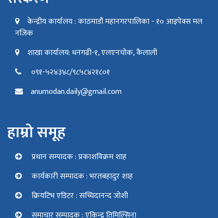
केन्द्रीय कार्यालय : काठमाडौं महानगरपालिका - १० आइपेक्स मल
नजिक
शाखा कार्यालय: धनगढी-१, एलएनचोक, कैलाली
०९१-५२४३४८/९८५८४२१८०१
anumodan.daily@gmail.com
हाम्रो समूह
प्रधान सम्पादक : प्रकाशविक्रम शाह
कार्यकारी सम्पादक : भरतबहादुर शाह
क्रियटिभ एडिटर : सच्चिदानन्द जोशी
समाचार सम्पादक : एकिन्द्र तिमिल्सिना