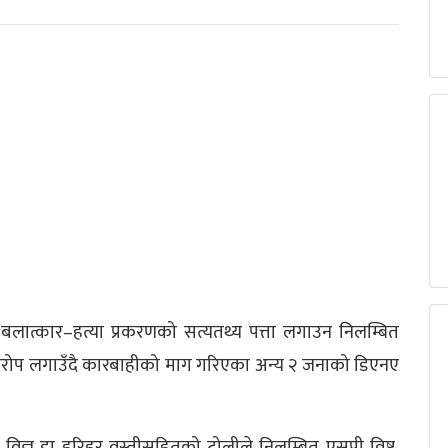
्त बलात्कार–हत्या प्रकरणको सत्यतथ्य पत्ता लगाउन निलम्बित
ो आरोप लगाउँदै कारबाहीको माग गरिएका अन्य २ जनाको डिएनए
क विज्ञ डा हरिहर वस्तीसहितको टोलीले निलम्बित एसपी विष्ट,