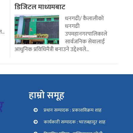
डिजिटल माध्यमबाट
धनगढी/ कैलालीको
धनगढी
...
उपमहानगरपालिकाले
सार्वजनिक सेवालाई
आधुनिक प्रविधिमैत्री बनाउने उद्देश्यले...
हाम्रो समूह
प्रधान सम्पादक : प्रकाशविक्रम शाह
कार्यकारी सम्पादक : भरतबहादुर शाह