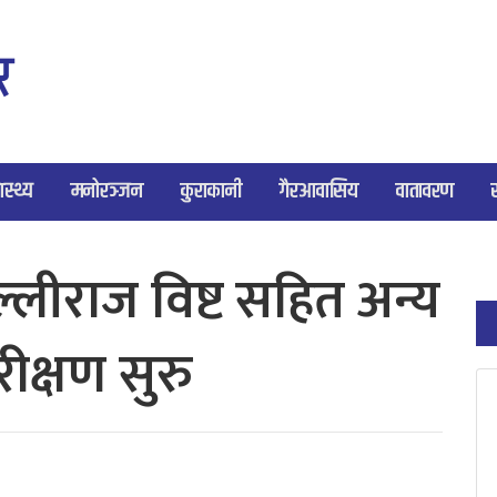
ास्थ्य
मनोरञ्जन
कुराकानी
गैरआवासिय
वातावरण
्लीराज विष्ट सहित अन्य
क्षण सुरु