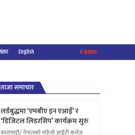
संसद
English
E-paper
ताजा समाचार
लर्डबुद्धमा ‘एमबीए इन एआई’ र
‘डिजिटल लिडरसिप’ कार्यक्रम सुरु
काठमाडौं/ नेपालको पहिलो आईटी कलेज