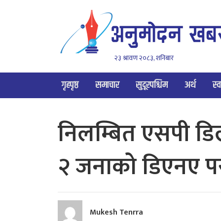
२३ श्रावण २०८३, शनिबार
गृहपृष्ठ
समाचार
सुदूरपश्चिम
अर्थ
स्व
निलम्बित एसपी डिल
२ जनाको डिएनए परी
Mukesh Tenrra