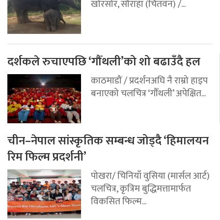
खोरसोर, सौराहा (चितवन) /...
दर्शकले रुचाएपछि ‘गौँथली’को शो बढाउँदै हल
काठमाडौं / प्रदर्शनअघि नै राम्रो हाइप
बनाएको चलचित्र ‘गौँथली’ अपेक्षित...
चीन–नेपाल सांस्कृतिक सम्बन्ध जोड्दै ‘हिमालयन
रिम फिल्म प्रदर्शनी’
पोखरा/ चिनियाँ वुसिया (मार्सल आर्ट)
चलचित्र, कृत्रिम बुद्धिमत्तामार्फत
विकसित फिल्म...