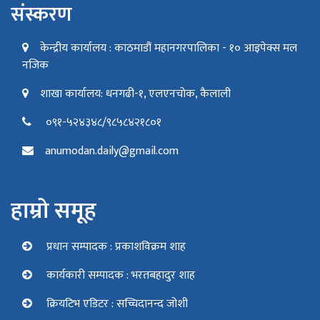
संस्करण
केन्द्रीय कार्यालय : काठमाडौं महानगरपालिका - १० आइपेक्स मल
नजिक
शाखा कार्यालय: धनगढी-१, एलएनचोक, कैलाली
०९१-५२४३४८/९८५८४२१८०१
anumodan.daily@gmail.com
हाम्रो समूह
प्रधान सम्पादक : प्रकाशविक्रम शाह
कार्यकारी सम्पादक : भरतबहादुर शाह
क्रियटिभ एडिटर : सच्चिदानन्द जोशी