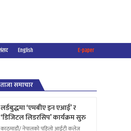
संसद
English
E-paper
ताजा समाचार
लर्डबुद्धमा ‘एमबीए इन एआई’ र
‘डिजिटल लिडरसिप’ कार्यक्रम सुरु
काठमाडौं/ नेपालको पहिलो आईटी कलेज