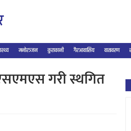
ास्थ्य
मनोरञ्जन
कुराकानी
गैरआवासिय
वातावरण
: एसएमएस गरी स्थगित