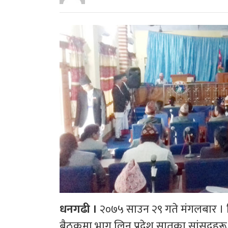
धनगढी ।
२०७५ साउन २९ गते मंगलबार । द
बैठकमा भाग लिन प्रदेश सातका सांसदहर