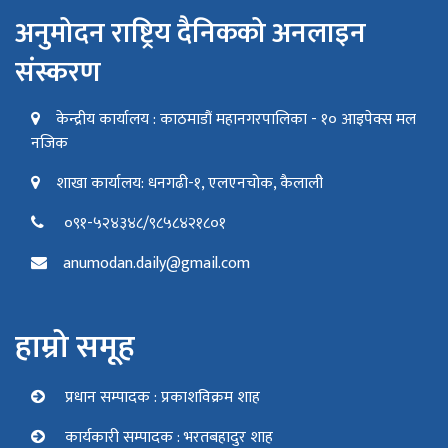
अनुमोदन राष्ट्रिय दैनिकको अनलाइन
संस्करण
केन्द्रीय कार्यालय : काठमाडौं महानगरपालिका - १० आइपेक्स मल
नजिक
शाखा कार्यालय: धनगढी-१, एलएनचोक, कैलाली
०९१-५२४३४८/९८५८४२१८०१
anumodan.daily@gmail.com
हाम्रो समूह
प्रधान सम्पादक : प्रकाशविक्रम शाह
कार्यकारी सम्पादक : भरतबहादुर शाह