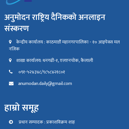
अनुमोदन राष्ट्रिय दैनिकको अनलाइन
संस्करण
केन्द्रीय कार्यालय : काठमाडौं महानगरपालिका - १० आइपेक्स मल
नजिक
शाखा कार्यालय: धनगढी-१, एलएनचोक, कैलाली
०९१-५२४३४८/९८५८४२१८०१
anumodan.daily@gmail.com
हाम्रो समूह
प्रधान सम्पादक : प्रकाशविक्रम शाह