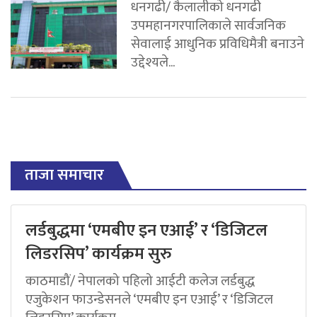
धनगढी/ कैलालीको धनगढी
उपमहानगरपालिकाले सार्वजनिक
सेवालाई आधुनिक प्रविधिमैत्री बनाउने
उद्देश्यले...
ताजा समाचार
लर्डबुद्धमा ‘एमबीए इन एआई’ र ‘डिजिटल
लिडरसिप’ कार्यक्रम सुरु
काठमाडौं/ नेपालको पहिलो आईटी कलेज लर्डबुद्ध
एजुकेशन फाउन्डेसनले ‘एमबीए इन एआई’ र ‘डिजिटल