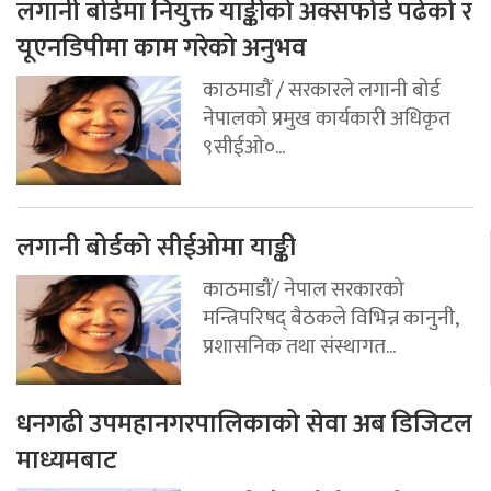
लगानी बोर्डमा नियुक्त याङ्कीको अक्सफोर्ड पढेको र
यूएनडिपीमा काम गरेको अनुभव
काठमाडौं / सरकारले लगानी बोर्ड
नेपालको प्रमुख कार्यकारी अधिकृत
९सीईओ०...
लगानी बोर्डको सीईओमा याङ्की
काठमाडौं/ नेपाल सरकारको
मन्त्रिपरिषद् बैठकले विभिन्न कानुनी,
प्रशासनिक तथा संस्थागत...
धनगढी उपमहानगरपालिकाको सेवा अब डिजिटल
माध्यमबाट