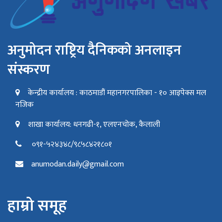
अनुमोदन राष्ट्रिय दैनिकको अनलाइन
संस्करण
केन्द्रीय कार्यालय : काठमाडौं महानगरपालिका - १० आइपेक्स मल
नजिक
शाखा कार्यालय: धनगढी-१, एलएनचोक, कैलाली
०९१-५२४३४८/९८५८४२१८०१
anumodan.daily@gmail.com
हाम्रो समूह