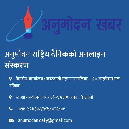
अनुमोदन राष्ट्रिय दैनिकको अनलाइन
संस्करण
केन्द्रीय कार्यालय : काठमाडौं महानगरपालिका - १० आइपेक्स मल
नजिक
शाखा कार्यालय: धनगढी-१, एलएनचोक, कैलाली
०९१-५२४३४८/९८५८४२१८०१
anumodan.daily@gmail.com