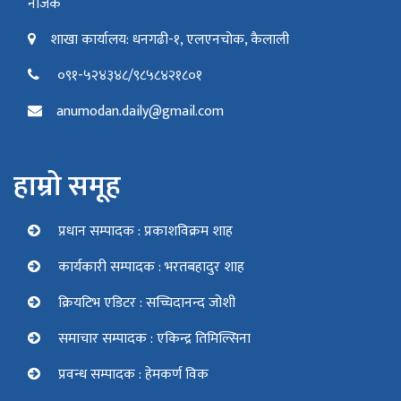
नजिक
शाखा कार्यालय: धनगढी-१, एलएनचोक, कैलाली
०९१-५२४३४८/९८५८४२१८०१
anumodan.daily@gmail.com
हाम्रो समूह
प्रधान सम्पादक : प्रकाशविक्रम शाह
कार्यकारी सम्पादक : भरतबहादुर शाह
क्रियटिभ एडिटर : सच्चिदानन्द जोशी
समाचार सम्पादक : एकिन्द्र तिमिल्सिना
प्रवन्ध सम्पादक : हेमकर्ण विक