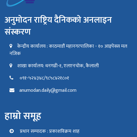
अनुमोदन राष्ट्रिय दैनिकको अनलाइन
संस्करण
केन्द्रीय कार्यालय : काठमाडौं महानगरपालिका - १० आइपेक्स मल
नजिक
शाखा कार्यालय: धनगढी-१, एलएनचोक, कैलाली
०९१-५२४३४८/९८५८४२१८०१
anumodan.daily@gmail.com
हाम्रो समूह
प्रधान सम्पादक : प्रकाशविक्रम शाह