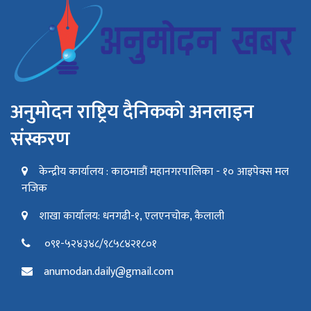
अनुमोदन राष्ट्रिय दैनिकको अनलाइन
संस्करण
केन्द्रीय कार्यालय : काठमाडौं महानगरपालिका - १० आइपेक्स मल
नजिक
शाखा कार्यालय: धनगढी-१, एलएनचोक, कैलाली
०९१-५२४३४८/९८५८४२१८०१
anumodan.daily@gmail.com