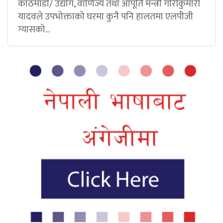
काठमाडौं/ उद्योग, वाणिज्य तथा आपूर्ति मन्त्री गौरीकुमारी
यादवले उपभोक्ताको घरमा कुनै पनि हालतमा एलपीजी
ग्यासको...