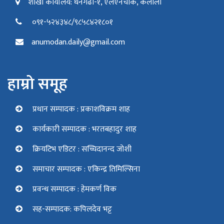
शाखा कार्यालय: धनगढी-१, एलएनचोक, कैलाली
०९१-५२४३४८/९८५८४२१८०१
anumodan.daily@gmail.com
हाम्रो समूह
प्रधान सम्पादक : प्रकाशविक्रम शाह
कार्यकारी सम्पादक : भरतबहादुर शाह
क्रियटिभ एडिटर : सच्चिदानन्द जोशी
समाचार सम्पादक : एकिन्द्र तिमिल्सिना
प्रवन्ध सम्पादक : हेमकर्ण विक
सह-सम्पादक: कपिलदेव भट्ट