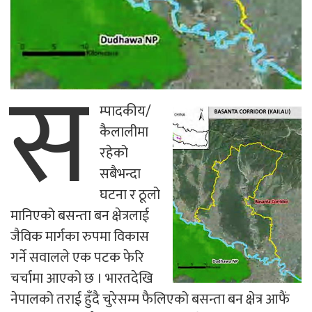
स
म्पादकीय/
कैलालीमा
रहेको
सबैभन्दा
घटना र ठूलो
मानिएको बसन्ता बन क्षेत्रलाई
जैविक मार्गका रुपमा विकास
गर्ने सवालले एक पटक फेरि
चर्चामा आएको छ । भारतदेखि
नेपालको तराई हुँदै चुरेसम्म फैलिएको बसन्ता बन क्षेत्र आफैं