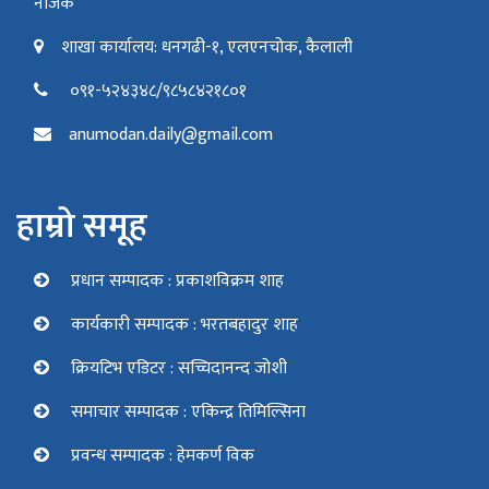
नजिक
शाखा कार्यालय: धनगढी-१, एलएनचोक, कैलाली
०९१-५२४३४८/९८५८४२१८०१
anumodan.daily@gmail.com
हाम्रो समूह
प्रधान सम्पादक : प्रकाशविक्रम शाह
कार्यकारी सम्पादक : भरतबहादुर शाह
क्रियटिभ एडिटर : सच्चिदानन्द जोशी
समाचार सम्पादक : एकिन्द्र तिमिल्सिना
प्रवन्ध सम्पादक : हेमकर्ण विक