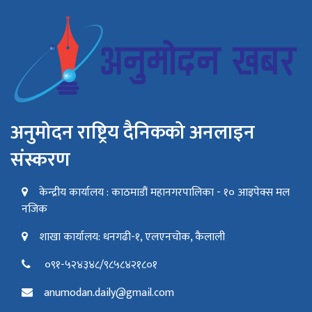
अनुमोदन राष्ट्रिय दैनिकको अनलाइन
संस्करण
केन्द्रीय कार्यालय : काठमाडौं महानगरपालिका - १० आइपेक्स मल
नजिक
शाखा कार्यालय: धनगढी-१, एलएनचोक, कैलाली
०९१-५२४३४८/९८५८४२१८०१
anumodan.daily@gmail.com