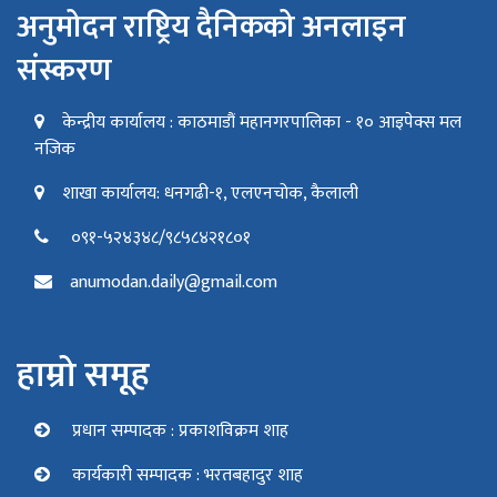
अनुमोदन राष्ट्रिय दैनिकको अनलाइन
संस्करण
केन्द्रीय कार्यालय : काठमाडौं महानगरपालिका - १० आइपेक्स मल
नजिक
शाखा कार्यालय: धनगढी-१, एलएनचोक, कैलाली
०९१-५२४३४८/९८५८४२१८०१
anumodan.daily@gmail.com
हाम्रो समूह
प्रधान सम्पादक : प्रकाशविक्रम शाह
कार्यकारी सम्पादक : भरतबहादुर शाह