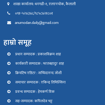
शाखा कार्यालय: धनगढी-१, एलएनचोक, कैलाली
०९१-५२४३४८/९८५८४२१८०१
anumodan.daily@gmail.com
हाम्रो समूह
प्रधान सम्पादक : प्रकाशविक्रम शाह
कार्यकारी सम्पादक : भरतबहादुर शाह
क्रियटिभ एडिटर : सच्चिदानन्द जोशी
समाचार सम्पादक : एकिन्द्र तिमिल्सिना
प्रवन्ध सम्पादक : हेमकर्ण विक
सह-सम्पादक: कपिलदेव भट्ट