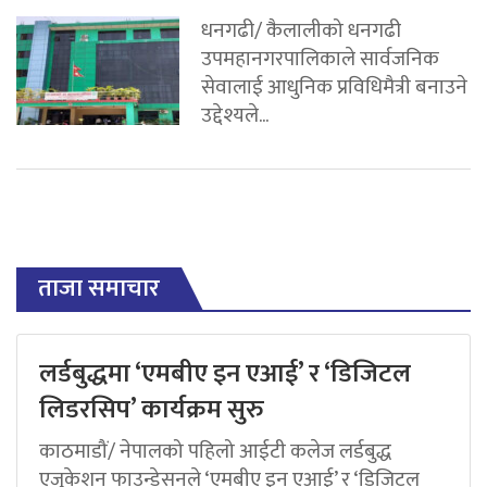
धनगढी/ कैलालीको धनगढी
उपमहानगरपालिकाले सार्वजनिक
सेवालाई आधुनिक प्रविधिमैत्री बनाउने
उद्देश्यले...
ताजा समाचार
लर्डबुद्धमा ‘एमबीए इन एआई’ र ‘डिजिटल
लिडरसिप’ कार्यक्रम सुरु
काठमाडौं/ नेपालको पहिलो आईटी कलेज लर्डबुद्ध
एजुकेशन फाउन्डेसनले ‘एमबीए इन एआई’ र ‘डिजिटल