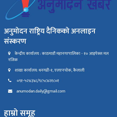
अनुमोदन राष्ट्रिय दैनिकको अनलाइन
संस्करण
केन्द्रीय कार्यालय : काठमाडौं महानगरपालिका - १० आइपेक्स मल
नजिक
शाखा कार्यालय: धनगढी-१, एलएनचोक, कैलाली
०९१-५२४३४८/९८५८४२१८०१
anumodan.daily@gmail.com
हाम्रो समूह